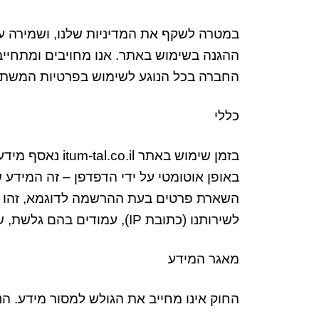
במטרה לשקף את המדיניות שלנו
,
ושמירה ע
ההגנה בשימוש באתר
.
אנו מחויבים ומתחיי
החברה בכל הנוגע לשימוש בפרטיות המשת
כללי
בזמן שימוש באתר
.co.il
itum-tal
נאסף מידע
באופן אוטומטי על ידי הדפדפן
–
זה המידע 
השארת פרטים בעת ההרשמה לדוגמא
,
זהו
לשירותנו
(
כתובת
IP),
עמודים בהם גלשת
,
ש
מאגר המידע
החוק אינו מחייב את הגולש למסור מידע
.
הנ