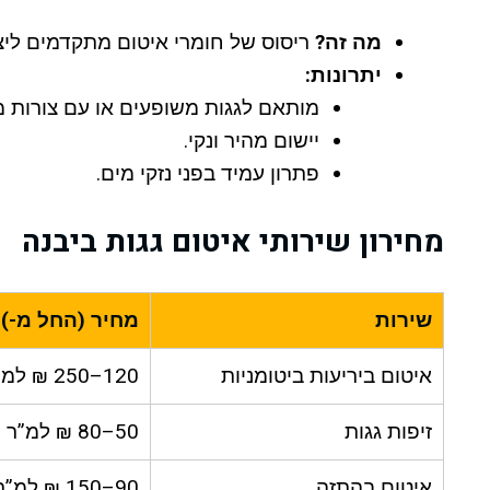
מה זה?
ריסוס של חומרי איטום מתקדמים ליצ
יתרונות:
מותאם לגגות משופעים או עם צורות מ
יישום מהיר ונקי.
פתרון עמיד בפני נזקי מים.
מחירון שירותי איטום גגות ביבנה
שירות
מחיר (החל מ-)
איטום ביריעות ביטומניות
120–250 ₪ למ”ר
זיפות גגות
50–80 ₪ למ”ר
איטום בהתזה
90–150 ₪ למ”ר