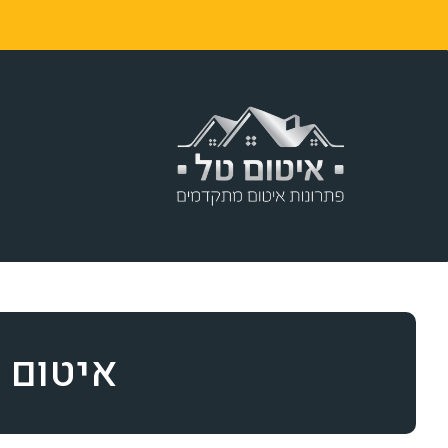
ר
איטום ג