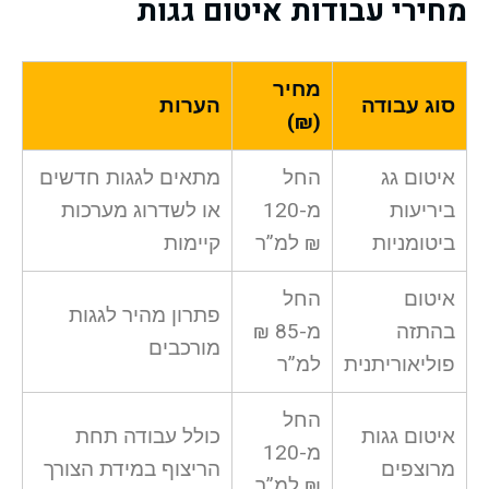
מחירי עבודות איטום גגות
מחיר
סוג עבודה
הערות
(₪)
איטום גג
החל
מתאים לגגות חדשים
ביריעות
מ-120
או לשדרוג מערכות
ביטומניות
₪ למ”ר
קיימות
איטום
החל
פתרון מהיר לגגות
בהתזה
מ-85 ₪
מורכבים
פוליאוריתנית
למ”ר
החל
איטום גגות
כולל עבודה תחת
מ-120
מרוצפים
הריצוף במידת הצורך
₪ למ”ר