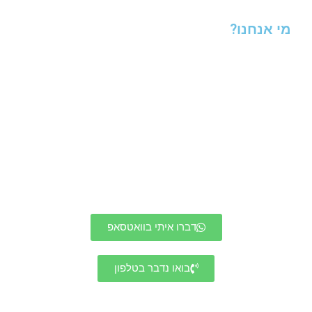
מי אנחנו?
חברת איטום טל היא חברה מקצועית המתמחה
בהתקנת מרזבים כולל ניקוי מרזבים
, התקנת
מרזבים.
החברה פועלת בפריסה ארצית ועובדת
עם המגזר העסקי והפרטי
החברה נותנת שירות
מקצועי ואדיב
, ו
עובדת עם חומרים הכי איכותיים
והמתקדמים הקיימים בשוק.
דברו איתי בוואטסאפ
בואו נדבר בטלפון
רוצים להתייעץ איתנו? חייגו לטל איטום