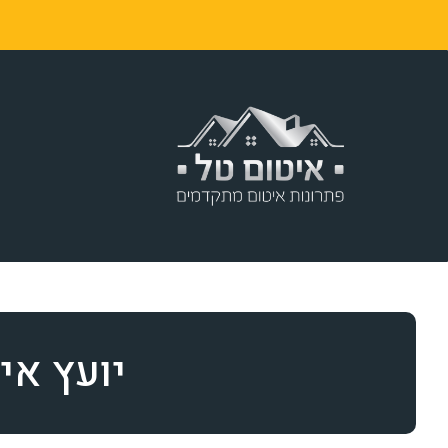
ר
יועץ אי