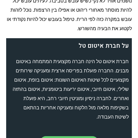
נושמים אוויר לא נקי כשיש עובש בסביבה
לעיתים עובש יכול
.
להיות מוסתר מאחורי ריהוט או אפילו בין הרצפות
נוכל לזהות
.
עובש במקרה כזה לפי הריח
טיפול בעובש יכול להיות נקודתי או
.
לקטוע את הבעיה מהשורש
.
על חברת איטום טל
חברת איטום טל הינה חברה מקצועית המתמחה באיטום
מבנים
החברה פועלת בפריסה ארצית ומעניקה שירותים
.
מקצועיים לכל שיטות האיטום השונות
איטום בזפת
איטום
,
:
שלילי
איטום חיובי
איטום יריעות ביטומניות
איטום בהתזה
,
,
,
ואחרים
לחברה ניסיון ומוניטין חיובי רחב
היא פועלת
,
.
בשקיפות מלאה מול הלקוח ומעניקה אחריות בהתאם
לשיטת העבודה
.