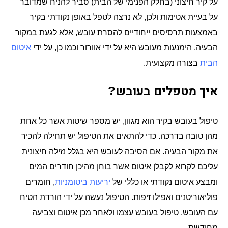
על קיר חיצוני
בחלק הפנימי של הבית
סביר להניח שמדובר
)
(
על בעיית אטימות ולכן
לא נרצה לטפל באופן נקודתי בקיר
,
באמצעות תרסיסים ייחודיים להסרת עובש
אלא לגעת במקור
,
הבעיה
הימנעות מעובש היא על ידי אוורור וכמו כן
על ידי
איטום
,
.
הבית
בצורה מקצועית
.
איך מטפלים בעובש
?
טיפול בעובש בקיר הוא מגוון
יש מספר שיטות אשר כל אחת
,
מהן טובה בדרכה
כדי להתאים את הטיפול יש תחילה להכיר
.
את מקור הבעיה
אם הסיבה לעובש היא בגלל נזילה חיצונית
.
עליכם לקרוא לקבלן איטום אשר בוחן מהיכן חודרים המים
ומבצע איטום נקודתי או כללי של
יריעות ביטומניות
חומרים
,
פוליאוריטנים ואפילו זיפות
הטיפול נעשה על ידי הורדת הטיח
.
עם העובש
טיפול בעובש עצמו ולאחר מכן איטום וצביעה
,
מחודשת
.