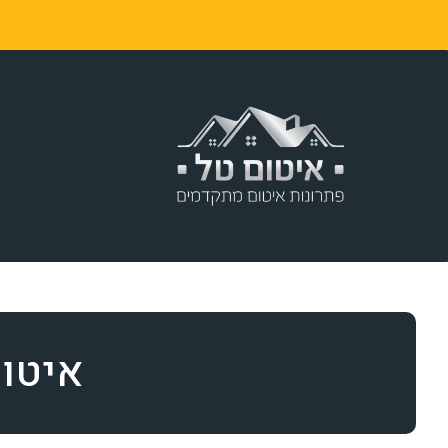
ר
איטום