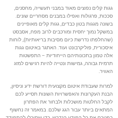
גגות קלים נפוצים מאוד במבני תעשייה, מחסנים,
סככות, פרגולות ואפילו במבנים מסחריים שונים.
בשונה מגגות בטון כבדים, גגות קלים מאופיינים
במשקל נמוך יחסית ומורכבים לרוב מפח, אסבסט
(שהחלפתו נדרשת כיום מסיבות בריאותיות), לוחות
איסכורית, פוליקרבונט ועוד. האתגר באיטום גגות
אלה טמון בתכונותיהם הייחודיות – התפשטות
תרמית גבוהה, גמישות ונטייה להיות רגישים למזג
האוויר.
למרות שעבודת איטום מקצועית דורשת ידע וניסיון,
הבנת העקרונות והאפשרויות השונות תסייע לכם
לקבל החלטות מושכלות ולבחור את הפתרון
המתאים ביותר עבור הגג שלכם. במאמר זה נחשוף
בפניכם את כל המידע הנדרש, כדי שתוכלו להתמודד