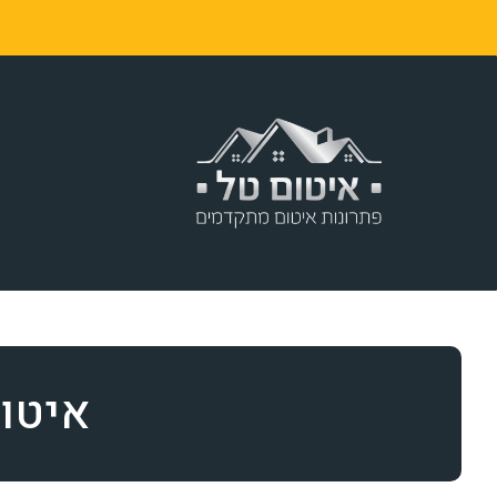
ר
איטום